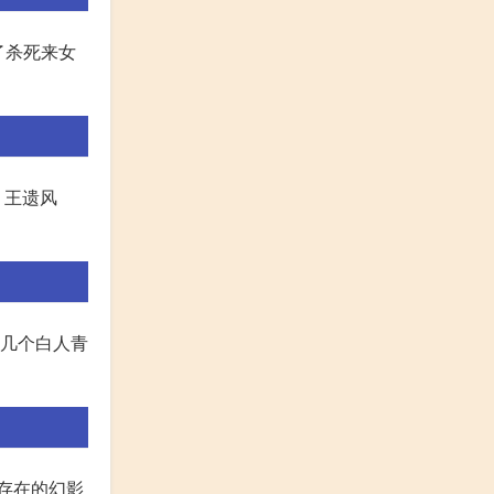
了杀死来女
 王遗风
,几个白人青
不存在的幻影