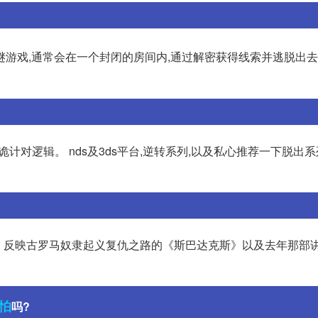
游戏,通常会在一个封闭的房间内,通过解密获得线索并逃脱出
,,诡计对逻辑。 nds及3ds平台,逆转系列,以及私心推荐一下脱出
比如: 反映古罗马奴隶起义复仇之路的《斯巴达克斯》以及去年那部
怕
吗?