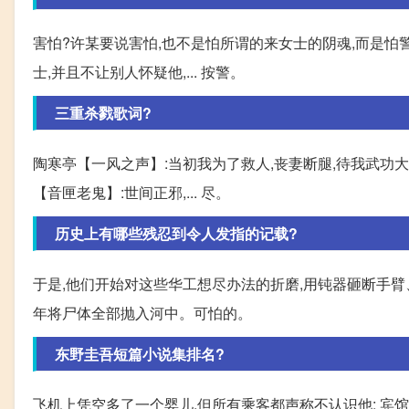
害怕?许某要说害怕,也不是怕所谓的来女士的阴魂,而是怕
士,并且不让别人怀疑他,... 按警。
三重杀戮歌词?
陶寒亭【一风之声】:当初我为了救人,丧妻断腿,待我武功大
【音匣老鬼】:世间正邪,... 尽。
历史上有哪些残忍到令人发指的记载?
于是,他们开始对这些华工想尽办法的折磨,用钝器砸断手
年将尸体全部抛入河中。可怕的。
东野圭吾短篇小说集排名?
飞机上凭空多了一个婴儿,但所有乘客都声称不认识他; 宾