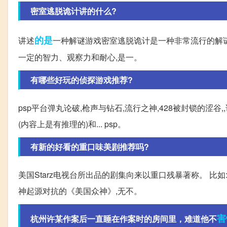
密室逃脱诡计讲的什么?
的是
讲述
一种解谜游戏密室逃脱诡计是一种非常流行的解谜
一定的智力、观察力和耐心,是一。
有哪些好玩的侦探游戏推荐?
psp平台弹丸论破,枪声与钻石,流行之神,428被封锁的涩谷
(内容上是有推理的)和... psp。
有新的好看的重口味美剧推荐吗?
美国Starz电视台所出品的剧集向来以重口残暴著称。 
神起源对抗的《美国众神》,无不。
害
杭州许某作案后一直睡在作案时的房间里，难道他不