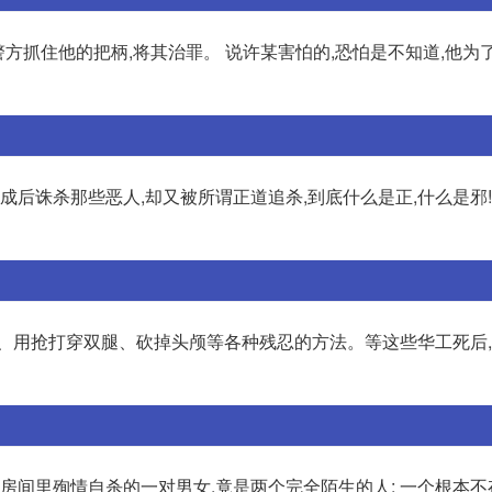
警方抓住他的把柄,将其治罪。 说许某害怕的,恐怕是不知道,他为
成后诛杀那些恶人,却又被所谓正道追杀,到底什么是正,什么是邪!
臂、用抢打穿双腿、砍掉头颅等各种残忍的方法。等这些华工死后
馆房间里殉情自杀的一对男女,竟是两个完全陌生的人; 一个根本