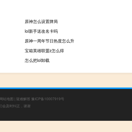
原神怎么设置牌局
lol新手送改名卡吗
原神一周年节日热度怎么升
宝箱英雄联盟z怎么得
怎么把lol卸载
网站地图
|
疑难解答
豫ICP备10007919号
，我们会及时纠正，谢谢