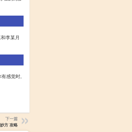
某和李某月
你有感觉时,
下一篇
妙方 攻略