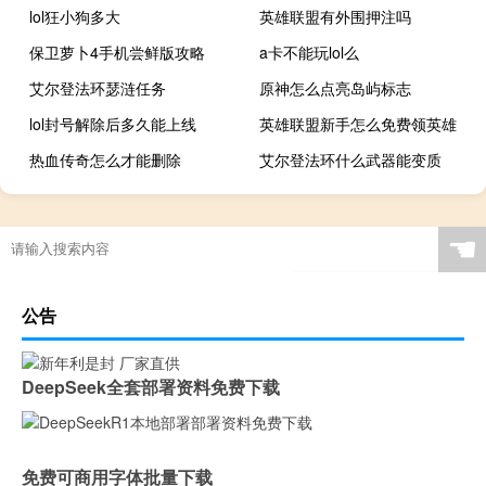
lol狂小狗多大
英雄联盟有外围押注吗
保卫萝卜4手机尝鲜版攻略
a卡不能玩lol么
艾尔登法环瑟涟任务
原神怎么点亮岛屿标志
lol封号解除后多久能上线
英雄联盟新手怎么免费领英雄
热血传奇怎么才能删除
艾尔登法环什么武器能变质
☚
公告
DeepSeek全套部署资料免费下载
免费可商用字体批量下载