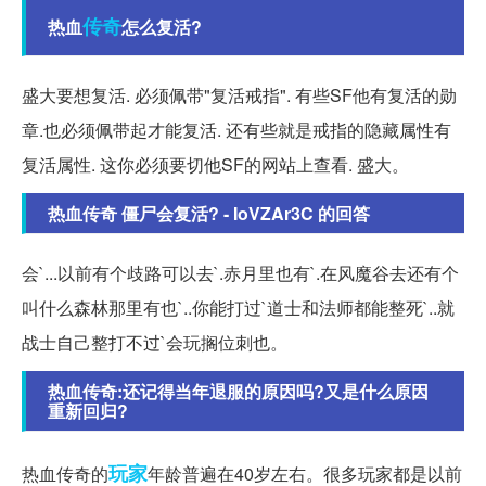
传奇
热血
怎么复活?
盛大要想复活. 必须佩带"复活戒指". 有些SF他有复活的勋
章.也必须佩带起才能复活. 还有些就是戒指的隐藏属性有
复活属性. 这你必须要切他SF的网站上查看. 盛大。
热血传奇 僵尸会复活? - IoVZAr3C 的回答
会`...以前有个歧路可以去`.赤月里也有`.在风魔谷去还有个
叫什么森林那里有也`..你能打过`道士和法师都能整死`..就
战士自己整打不过`会玩搁位刺也。
热血传奇:还记得当年退服的原因吗?又是什么原因
重新回归?
玩家
热血传奇的
年龄普遍在40岁左右。很多玩家都是以前