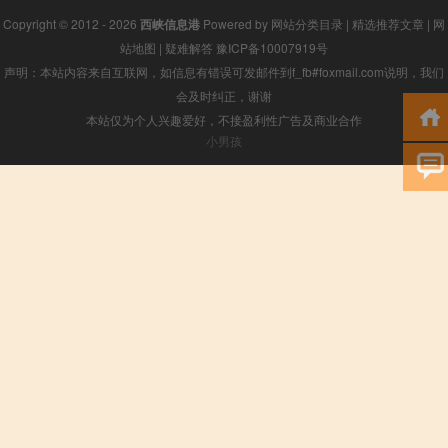
Copyright © 2012 - 2026
西峡信息港
Powered by
网站分类目录
|
精选推荐文章
|
网
站地图
|
疑难解答
豫ICP备10007919号
声明：本站内容来自互联网，如信息有错误可发邮件到f_fb#foxmail.com说明，我们
会及时纠正，谢谢
本站仅为个人兴趣爱好，不接盈利性广告及商业合作
小男孩