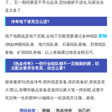
了。 五一期间要是不早点起床,恐怕都挤不进去,玩家实在
是太多了。
传奇地下迷宫怎么进?
卷轴
地下地图就是地下宫殿,去地下宫殿需要通过各种组队
(例如神殿组队卷、地穴组队卷、石墓组队卷轴、邪窟组队
卷轴、矿洞组队卷轴。以上卷轴通过锻造金刚石可。
《热血传奇》一些行会组队都不一定能刷的图，职
业配合要求非常高，你怎么看?
谢谢邀请!玩热血传奇,拼的就是装备,谁的装备好,谁就是老
大!那么,有哪些极品装备是值得玩家大笔一挥的呢,还要不
买后悔一生的那种!小编推出一款游戏关注微... 谢谢。
网络标签：
卷轴
热血传奇
自己的