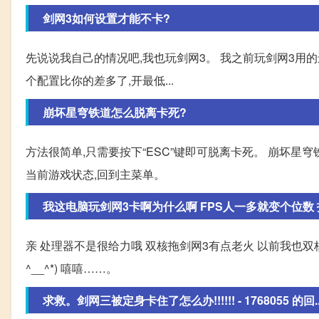
剑网3如何设置才能不卡?
先说说我自己的情况吧,我也玩剑网3。 我之前玩剑网3用的还是08年
个配置比你的差多了,开最低...
崩坏星穹铁道怎么脱离卡死?
方法很简单,只需要按下“ESC”键即可脱离卡死。 崩坏星穹
当前游戏状态,回到主菜单。
我这电脑玩剑网3卡啊为什么啊 FPS人一多就变个位数 打
亲 处理器不是很给力哦 双核拖剑网3有点老火 以前我也双核的
^__^*) 嘻嘻……。
求救。剑网三被定身卡住了怎么办!!!!!! - 1768055 的回..