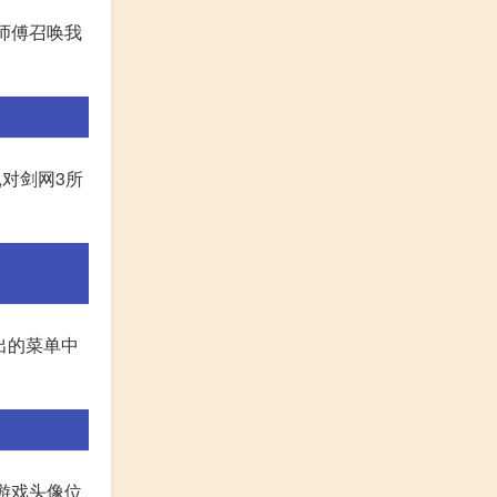
让师傅召唤我
,对剑网3所
出的菜单中
游戏头像位