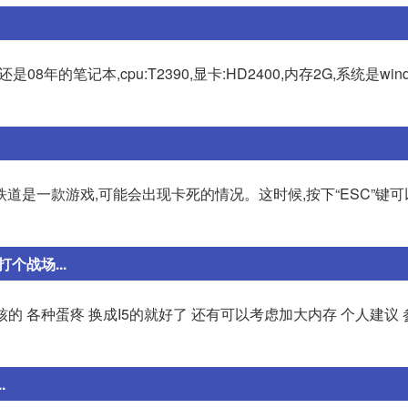
的笔记本,cpu:T2390,显卡:HD2400,内存2G,系统是wind
铁道是一款游戏,可能会出现卡死的情况。这时候,按下“ESC”键
个战场...
 各种蛋疼 换成I5的就好了 还有可以考虑加大内存 个人建议 参
.