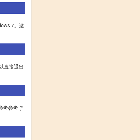
ows 7。这
可以直接退出
考参考 (*