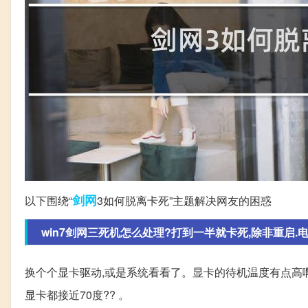
剑网
以下围绕“
3如何脱离卡死”主题解决网友的困惑
win7剑网三死机怎么处理?打到一半就卡死,除非重启.电脑
换个个显卡驱动,或是系统看看了。显卡的待机温度有点高啊
显卡都接近70度?? 。