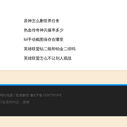
原神怎么删世界任务
热血传奇神兵爆率多少
lol手动截图保存在哪里
英雄联盟钻二能和铂金二排吗
英雄联盟怎么不让别人观战
网站地图
|
疑难解答
豫ICP备10007919号
，我们会及时纠正，谢谢