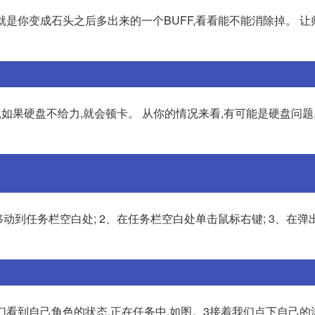
就是你变成石头之后多出来的一个BUFF,看看能不能消除掉。 
,如果硬盘不给力,就会顿卡。 从你的情况来看,有可能是硬盘问题
动到任务栏空白处; 2、在任务栏空白处单击鼠标右键; 3、在弹
我们看到自己角色的状态,正在任务中,如图。3接着我们点下自己的