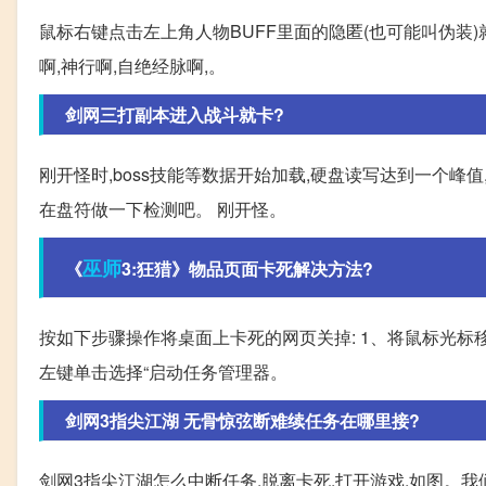
鼠标右键点击左上角人物BUFF里面的隐匿(也可能叫伪装)
啊,神行啊,自绝经脉啊,。
剑网三打副本进入战斗就卡?
刚开怪时,boss技能等数据开始加载,硬盘读写达到一个峰值
在盘符做一下检测吧。 刚开怪。
巫师
《
3:狂猎》物品页面卡死解决方法?
按如下步骤操作将桌面上卡死的网页关掉: 1、将鼠标光标移
左键单击选择“启动任务管理器。
剑网3指尖江湖 无骨惊弦断难续任务在哪里接?
剑网3指尖江湖怎么中断任务,脱离卡死,打开游戏,如图。