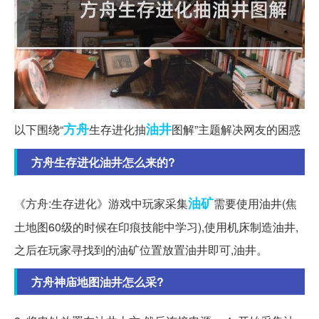
方舟
油井
以下围绕“
生存进化抽
图解”主题解决网友的困惑
方舟生存进化油井怎么来的?
油矿
《方舟:生存进化》游戏中玩家采集
需要使用油井(焦
土地图60级的时候在印痕技能中学习),使用机床制造油井,
之后在玩家寻找到的油矿位置放置油井即可,油井。
方舟神庙地图油井怎么采?