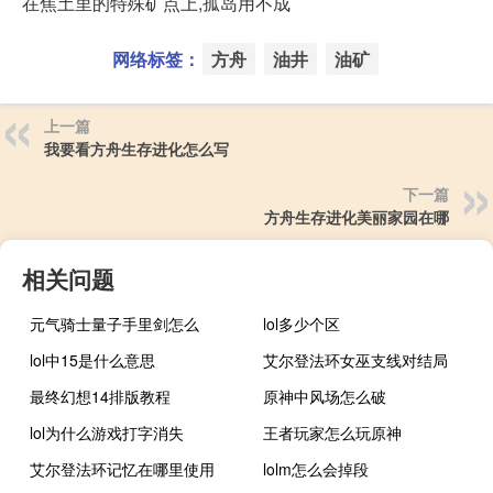
在焦土里的特殊矿点上,孤岛用不成
网络标签：
方舟
油井
油矿
上一篇
我要看方舟生存进化怎么写
下一篇
方舟生存进化美丽家园在哪
相关问题
元气骑士量子手里剑怎么
lol多少个区
lol中15是什么意思
艾尔登法环女巫支线对结局
最终幻想14排版教程
原神中风场怎么破
lol为什么游戏打字消失
王者玩家怎么玩原神
艾尔登法环记忆在哪里使用
lolm怎么会掉段