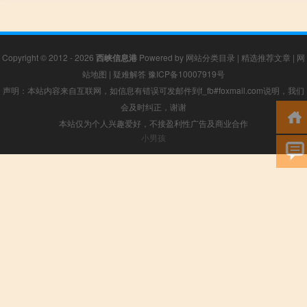
Copyright © 2012 - 2026
西峡信息港
Powered by
网站分类目录
|
精选推荐文章
|
网
站地图
|
疑难解答
豫ICP备10007919号
声明：本站内容来自互联网，如信息有错误可发邮件到f_fb#foxmail.com说明，我们
会及时纠正，谢谢
本站仅为个人兴趣爱好，不接盈利性广告及商业合作
小男孩