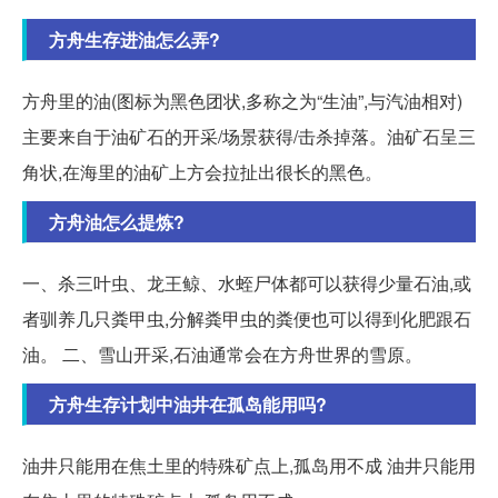
方舟生存进油怎么弄?
方舟里的油(图标为黑色团状,多称之为“生油”,与汽油相对)
主要来自于油矿石的开采/场景获得/击杀掉落。油矿石呈三
角状,在海里的油矿上方会拉扯出很长的黑色。
方舟油怎么提炼?
一、杀三叶虫、龙王鲸、水蛭尸体都可以获得少量石油,或
者驯养几只粪甲虫,分解粪甲虫的粪便也可以得到化肥跟石
油。 二、雪山开采,石油通常会在方舟世界的雪原。
方舟生存计划中油井在孤岛能用吗?
油井只能用在焦土里的特殊矿点上,孤岛用不成 油井只能用