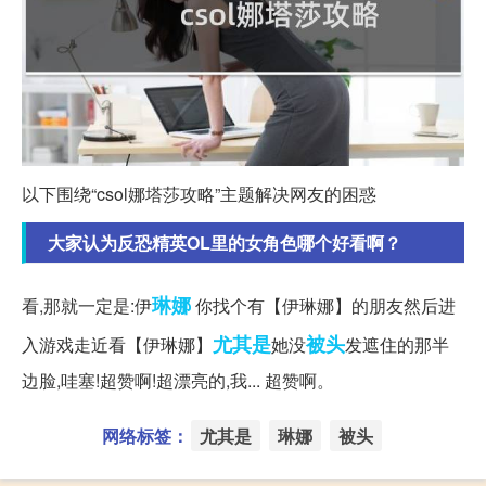
以下围绕“csol娜塔莎攻略”主题解决网友的困惑
大家认为反恐精英OL里的女角色哪个好看啊？
琳娜
看,那就一定是:伊
你找个有【伊琳娜】的朋友然后进
尤其是
被头
入游戏走近看【伊琳娜】
她没
发遮住的那半
边脸,哇塞!超赞啊!超漂亮的,我... 超赞啊。
网络标签：
尤其是
琳娜
被头