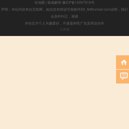
站地图
|
疑难解答
豫ICP备10007919号
声明：本站内容来自互联网，如信息有错误可发邮件到f_fb#foxmail.com说明，我们
会及时纠正，谢谢
本站仅为个人兴趣爱好，不接盈利性广告及商业合作
小男孩