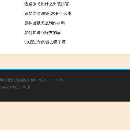
边路张飞用什么出装厉害
造梦西游3怒吼木有什么用
原神监狱怎么制作材料
如何知道lol好友的qq
90后过年的钱去哪了呀
网站地图
|
疑难解答
豫ICP备10007919号
，我们会及时纠正，谢谢