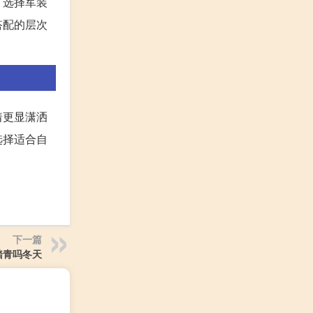
。选择军装
搭配的层次
着更显潇洒
选择适合自
下一篇
踏青吗冬天