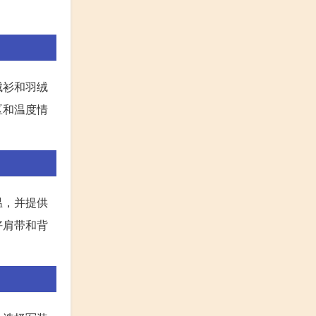
绒衫和羽绒
区和温度情
温，并提供
好肩带和背