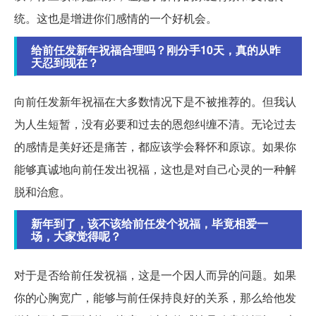
统。这也是增进你们感情的一个好机会。
给前任发新年祝福合理吗？刚分手10天，真的从昨
天忍到现在？
向前任发新年祝福在大多数情况下是不被推荐的。但我认
为人生短暂，没有必要和过去的恩怨纠缠不清。无论过去
的感情是美好还是痛苦，都应该学会释怀和原谅。如果你
能够真诚地向前任发出祝福，这也是对自己心灵的一种解
脱和治愈。
新年到了，该不该给前任发个祝福，毕竟相爱一
场，大家觉得呢？
对于是否给前任发祝福，这是一个因人而异的问题。如果
你的心胸宽广，能够与前任保持良好的关系，那么给他发