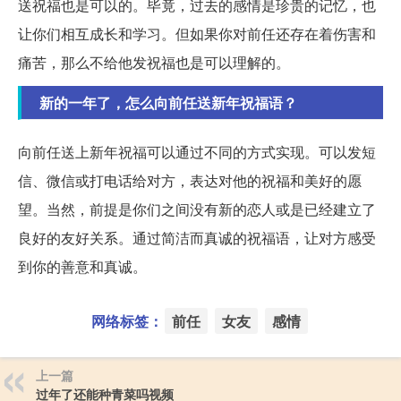
送祝福也是可以的。毕竟，过去的感情是珍贵的记忆，也
让你们相互成长和学习。但如果你对前任还存在着伤害和
痛苦，那么不给他发祝福也是可以理解的。
新的一年了，怎么向前任送新年祝福语？
向前任送上新年祝福可以通过不同的方式实现。可以发短
信、微信或打电话给对方，表达对他的祝福和美好的愿
望。当然，前提是你们之间没有新的恋人或是已经建立了
良好的友好关系。通过简洁而真诚的祝福语，让对方感受
到你的善意和真诚。
网络标签：
前任
女友
感情
上一篇
过年了还能种青菜吗视频