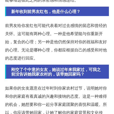
新年收到前男友红包，他是什么心理？
前男友给你发红包可能代表着对过去感情的留恋和曾经的
关怀。这可能有两种心理。一种是他希望能与你重新开
始，复合的心理；另一种是他仍然保持对你的祝福和友好
的心理。无论是哪种心理，你都应根据自己的感受和对他
的态度进行回应。
刚交了个中意的女友，她说过年来我家过，可我之
前没告诉她我家农村的，该带她回家吗？
如果你的女友愿意在过年时到你家农村过节，说明她对你
和你的家庭有着真诚的兴趣和接纳的态度。这是一种难得
的机会，她想要和你一起分享家庭团聚的喜悦和温暖。所
以，你应该带她回家，让她了解你的家庭背景和文化传