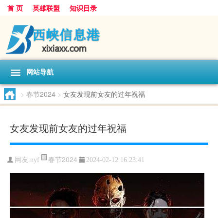
首 页
英雄联盟
知识目录
网站导航
>
春节2024
>
女友发现前女友的过年祝福
女友发现前女友的过年祝福
春节2024
网友:
nyf
2024-02-12 16:23:41