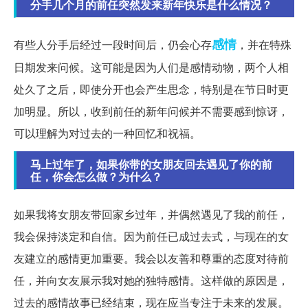
分手几个月的前任突然发来新年快乐是什么情况？
感情
有些人分手后经过一段时间后，仍会心存
，并在特殊
日期发来问候。这可能是因为人们是感情动物，两个人相
处久了之后，即使分开也会产生思念，特别是在节日时更
加明显。所以，收到前任的新年问候并不需要感到惊讶，
可以理解为对过去的一种回忆和祝福。
马上过年了，如果你带的女朋友回去遇见了你的前
任，你会怎么做？为什么？
如果我将女朋友带回家乡过年，并偶然遇见了我的前任，
我会保持淡定和自信。因为前任已成过去式，与现在的女
友建立的感情更加重要。我会以友善和尊重的态度对待前
任，并向女友展示我对她的独特感情。这样做的原因是，
过去的感情故事已经结束，现在应当专注于未来的发展。