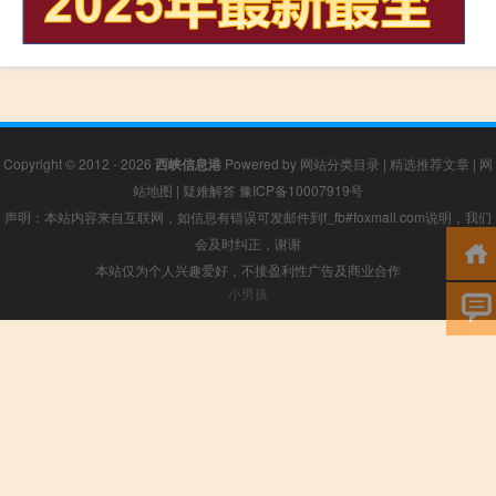
Copyright © 2012 - 2026
西峡信息港
Powered by
网站分类目录
|
精选推荐文章
|
网
站地图
|
疑难解答
豫ICP备10007919号
声明：本站内容来自互联网，如信息有错误可发邮件到f_fb#foxmail.com说明，我们
会及时纠正，谢谢
本站仅为个人兴趣爱好，不接盈利性广告及商业合作
小男孩