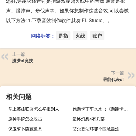
您好,穿越火线音符是指游戏穿越火线中的音效,通常是枪
声、爆炸声、步伐声等。如果你想制作这些音效,可以尝试
以下方法: 1.下载音效制作软件,比如FL Studio、。
网络标签：
是指
火线
账户
上一篇
潇潇cf竞技
下一篇
最能代表cf
相关问题
掌上英雄联盟怎么举报别人
跑跑卡丁车水水（《跑跑卡丁车》攻略之卡水由来攻略）
原神手牌怎么攻击
最终幻想4有几部
保卫萝卜隐藏道具
艾尔登法环哪个区域最难