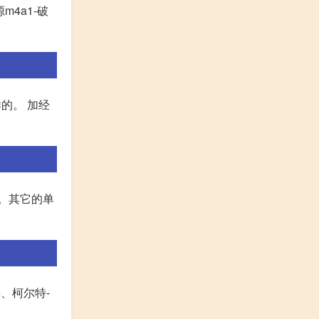
m4a1-破
的。 加经
止。其它的单
光、柯尔特-