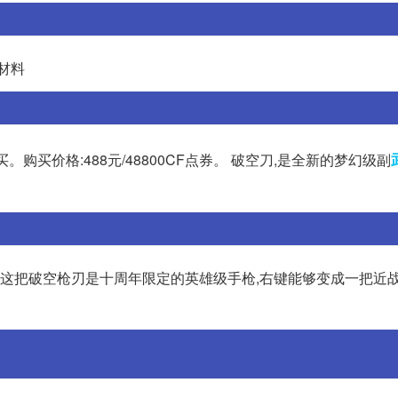
材料
。购买价格:488元/48800CF点券。 破空刀,是全新的梦幻级副
刃,这把破空枪刃是十周年限定的英雄级手枪,右键能够变成一把近