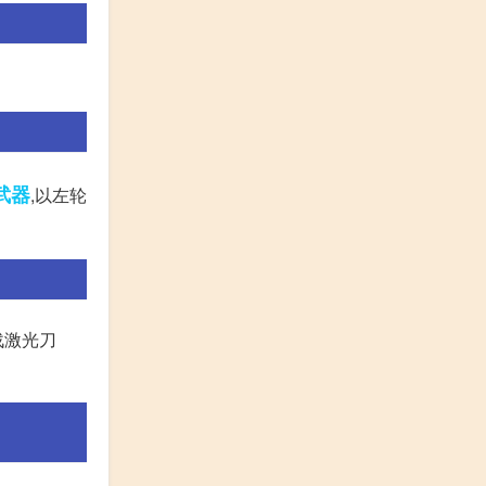
武器
,以左轮
战激光刀