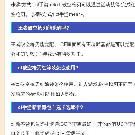
步骤/方式1 cf手游m4a1-破空枪刃可以通过活动获得,完
空枪刃。 步骤/方式1 cf手游m4a1-。
王者破空枪刃能觉醒吗?
王者破空枪刃能觉醒。 CF里面所有王者武器都是可以觉醒
验和GP,增加子弹数还有特殊攻击。
cf破空枪刃红涂装怎么使用?
答:cf破空枪刃红涂装怎么使用。进入游戏,破空枪刃不同
发填装的枪也可以,比如大部分。
cf手游新春背包自选卡选哪个?
cf 新春背包自选礼卡选:COP-雷霆最好。 其他的有USP-
电竞装甲、非觉醒版COP-雷霆王者;。