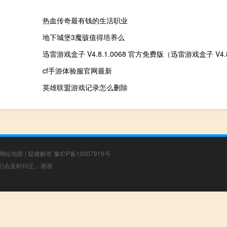
热血传奇最有钱的生活职业
地下城堡3魔骇值得培养么
cf手游体验服官网最新
英雄联盟游戏记录怎么删除
网站地图
|
疑难解答
豫ICP备10007919号
，我们会及时纠正，谢谢