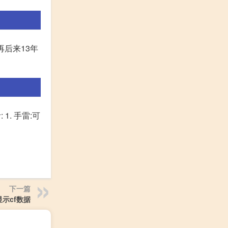
再后来13年
. 手雷:可
下一篇
显示cf数据