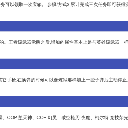
成任务可以领取一次宝箱。 步骤/方式2 累计完成三次任务即可获得源
的。王者级武器觉醒之后,增加的属性基本上是与英雄级武器一样
于其它手枪,在换弹的时候可以像炼狱那样加上一些子弹后主动停
雷暴、COP-堕天神、COP-幻灵、破空枪刃-夜魔、柯尔特-竞技荣