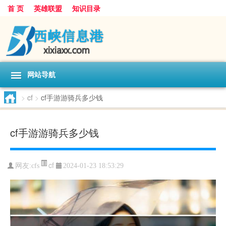
首 页
英雄联盟
知识目录
网站导航
>
cf
>
cf手游游骑兵多少钱
cf手游游骑兵多少钱
cf
网友:
cfs
2024-01-23 18:53:29