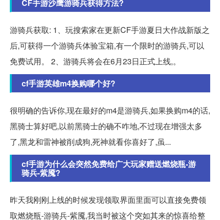
CF手游沙鹰游骑兵获得方法?
游骑兵获取: 1、玩搜索家在更新CF手游夏日大作战新版之
后,可获得一个游骑兵体验宝箱,有一个限时的游骑兵,可以
免费试用。 2、游骑兵将会在6月23日正式上线,。
cf手游英雄m4换购哪个好?
很明确的告诉你,现在最好的m4是游骑兵,如果换购m4的话,
黑骑士算好吧,以前黑骑士的确不咋地,不过现在增强太多
了,黑龙和雷神被削成狗,死神就看你喜好了,虽...
cf手游为什么会突然免费给广大玩家赠送燃烧瓶-游
骑兵-紫魇?
昨天我刚刚上线的时候发现领取界面里面可以直接免费领
取燃烧瓶-游骑兵-紫魇,我当时被这个突如其来的惊喜给整