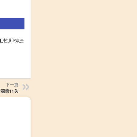
工艺,即铸造
下一篇
端第11关