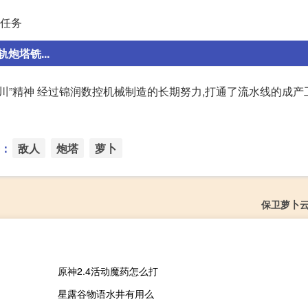
外任务
塔铣...
川”精神 经过锦润数控机械制造的长期努力,打通了流水线的成产
：
敌人
炮塔
萝卜
保卫萝卜云
原神2.4活动魔药怎么打
星露谷物语水井有用么