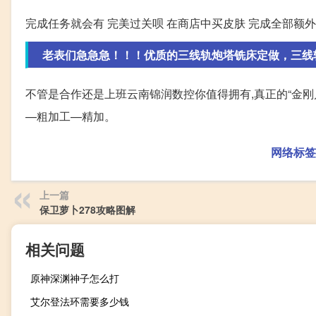
完成任务就会有 完美过关呗 在商店中买皮肤 完成全部额
老表们急急急！！！优质的三线轨炮塔铣床定做，三线轨炮
不管是合作还是上班云南锦润数控你值得拥有,真正的“金刚
—粗加工—精加。
网络标签
上一篇
保卫萝卜278攻略图解
相关问题
原神深渊神子怎么打
艾尔登法环需要多少钱