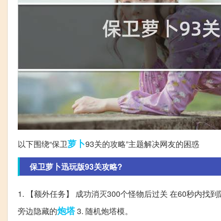
萝卜
以下围绕“保卫
93关的攻略”主题解决网友的困惑
保卫萝卜迅玩版93关攻略?
1. 【额外任务】 成功消灭300个怪物后过关 在60秒内
炮塔
旁边隐藏的
3. 随机炮塔模。