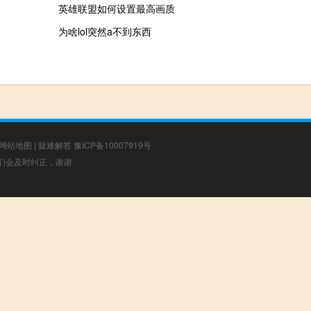
英雄联盟如何设置最高画质
为啥lol突然a不到东西
网站地图
|
疑难解答
豫ICP备10007919号
，我们会及时纠正，谢谢