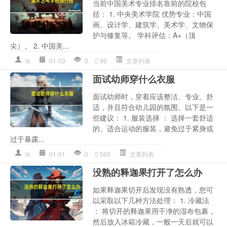
当前中国美术专业排名靠前的院校包
括： 1. 中央美术学院 优势专业：中国
画、设计学、建筑学、美术学、文物保
护与修复等。 学科评估：A+（顶
尖）。 2. 中国美...
ls
01-03
0
90
文章列表
面试幼师穿什么衣服
面试幼师时，穿着应该整洁、专业、舒
适，并且符合幼儿园的氛围。以下是一
些建议： 1. 服装选择 ： 选择一套舒适
的、适合运动的服装，避免过于紧身或
过于暴露...
ls
01-01
0
560
文章列表
没熟的释迦果打开了怎么办
如果释迦果切开后发现没有熟透，您可
以采取以下几种方法处理： 1. 冷藏法
： 将切开的释迦果用干净的湿布包裹，
然后放入冰箱冷藏，一般一天后就可以