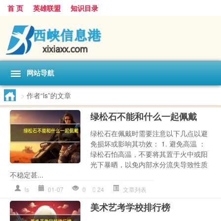
首 页
英雄联盟
知识目录
网站导航
>
作者“ls”的文章
绿松石不能和什么一起佩戴
绿松石在佩戴时需要注意以下几点以避
免损坏或影响其功效： 1. 避免高温 ：
绿松石怕高温，不要将其置于火中或阳
光下暴晒，以免内部水分流失导致性质
不稳定甚...
ls
01-07
0
24
文章列表
美术艺考学校排行榜