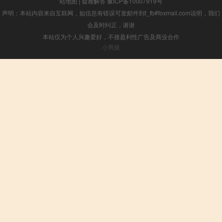
站地图
|
疑难解答
豫ICP备10007919号
声明：本站内容来自互联网，如信息有错误可发邮件到f_fb#foxmail.com说明，我们
会及时纠正，谢谢
本站仅为个人兴趣爱好，不接盈利性广告及商业合作
小男孩