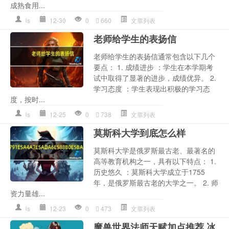
成熟食用...
ls
12-30
0
660
文章列表
老师给学生的表扬信
老师给学生的表扬信通常包含以下几个
要点： 1. 成绩进步 ：学生在本学期考
试中取得了显著的进步，成绩优异。 2.
学习态度 ：学生表现出积极的学习态
度，按时...
ls
12-25
0
738
文章列表
莫斯科大学到底怎么样
莫斯科大学是俄罗斯最古老、最著名的
高等教育机构之一，具有以下特点： 1.
历史悠久 ：莫斯科大学成立于1755
年，是俄罗斯最古老的大学之一。 2. 师
资力量雄...
ls
12-23
0
473
文章列表
魔兽世界法师天赋加点推荐,冰