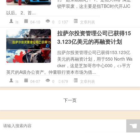
锁甲双废，这主要是指TBC时代开JJC
以后。 2、首...
ls
04-10
0
137
文章列表
拉萨尔投资管理公司已获得15
3.123亿美元的再融资计划
拉萨尔投资管理公司已获得153.123亿
美元的再融资计划，用于550 North Wa
cker，这是芝加哥市中心000，<>平方
英尺的A级办公资产。仲量联行资本市场为借...
ls
04-07
0
679
文章列表
下一页
☚