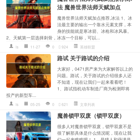
法 魔兽世界法师天赋加点
魔兽世界法师天赋加点推荐,冰法 1、冰
法最主要的输出一个靠水元素支撑，本
身的技能就是寒冰箭、冰枪和冰风暴。
2、天赋第一层选择刺骨，冰冻一个目标，可以...
ls
11-27
0
924
英雄联盟
路试 关于路试的介绍
大家好，0471房产来为大家解答以上的
问题。路试，关于路试的介绍很多人还
不知道，现在让我们一起来看看吧！
1、路试指机动车制造厂商为检测即将
投产的新型车...
ls
05-25
0
621
文章列表
魔兽锁甲双废（锁甲双废）
很多人对魔兽锁甲双废，锁甲双废不是
很了解那具体是什么情况呢，现在让我
们一起来瞧瞧吧！ 1、是猎人和萨满是